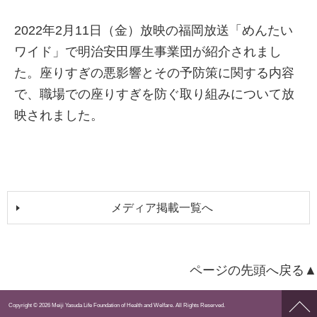
2022年2月11日（金）放映の福岡放送「めんたい
ワイド」で明治安田厚生事業団が紹介されまし
た。座りすぎの悪影響とその予防策に関する内容
で、職場での座りすぎを防ぐ取り組みについて放
映されました。
メディア掲載一覧へ
ページの先頭へ戻る▲
ペー
Copyright © 2026 Meiji Yasuda Life Foundation of Health and Welfare. All Rights Reserved.