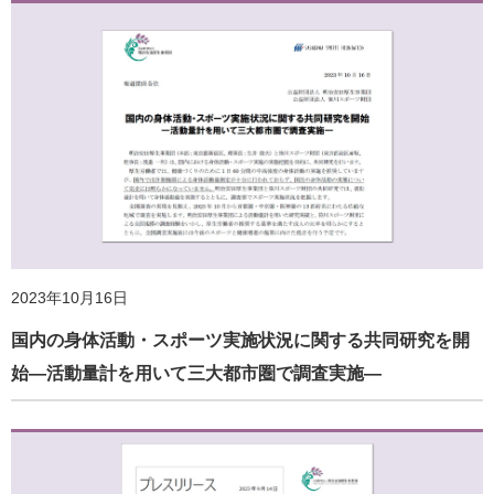
持久力の高い高齢者は作業記憶も優れる：新たな脳内メカ
ニズムを解明
2025年3月28日
私たちはどのくらい動いているのか？客観的データがない
課題の解決へ 計測機器を用いた国内初の全国調査 厚労…
2023年10月16日
国内の身体活動・スポーツ実施状況に関する共同研究を開
始―活動量計を用いて三大都市圏で調査実施―
2024年3月31日
『健康づくりウォッチ No.6』刊行！全国の健康増進関連施
設や団体に配布