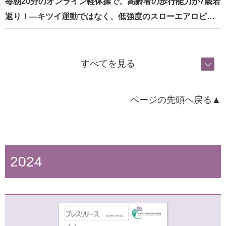
毎朝20分のオンライン軽体操で、高齢者の歩行能力が7歳若
返り！―キツイ運動ではなく、低強度のスローエアロビ…
すべてを見る
ページの先頭へ戻る▲
2024
2025年8月1日
『企業担当者のための健康に配慮したテレワーク実践ガイ
ド』刊行！ －厚生労働科学研究班が作成、無料公開スタ…