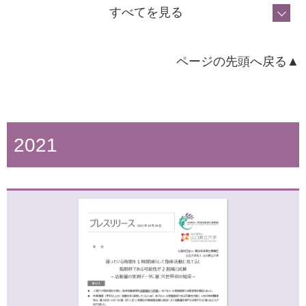
軽い身体活動が多い高齢者ほど認知機能が高い－座ってい
すべてを見る
る時間や睡眠時間を減らして活動時間を増やすと効果的－
ページの先頭へ戻る▲
2021
2022年2月10日
健康づくりDVD『いつでも、だれでも、気軽にできるスロ
ーエアロビック』刊行！
2023年2月20日
健康づくりDVD『いつでも、だれでも、ご自宅でも気軽に
できるスロートレーニング』刊行！全国の健康増進関連…