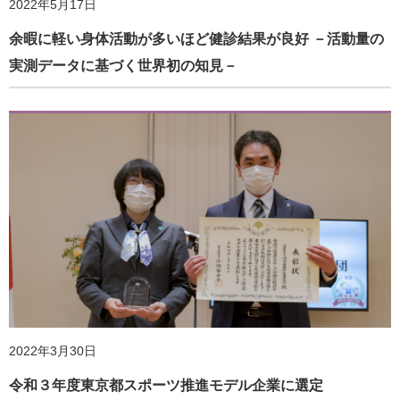
2022年5月17日
余暇に軽い身体活動が多いほど健診結果が良好 －活動量の
実測データに基づく世界初の知見－
2023年8月29日
テレワークと出勤のハイブリッド勤務が広がるも、企業に
2024年3月1日
おけるテレワークに対応した健康管理に課題－厚生労働…
健康づくりDVD『だれでも、どこでも安心してできるピラ
ティス』刊行！全国の健康増進関連施設や団体に配布
2022年3月30日
令和３年度東京都スポーツ推進モデル企業に選定