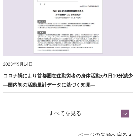
2023年9月14日
コロナ禍により首都圏在住勤労者の身体活動が1日10分減少
―国内初の活動量計データに基づく知見―
2024年3月22日
厚労省「身体活動量の新基準」での達成率は49.5%（速
報） ―活動量計を用いた三大都市圏での成人調査は初―
すべてを見る
ページの先頭へ戻る▲