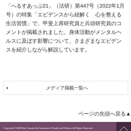
「へるすあっぷ21」（法研）第447号（2022年1月
号）の特集「エビデンスから紐解く 心を整える
生活習慣」で、甲斐上席研究員と兵頭研究員のコ
メントが掲載されました。身体活動がメンタルヘ
ルスに及ぼす影響について、さまざまなエビデン
スを紹介しながら解説しています。
メディア掲載一覧へ
ページの先頭へ戻る▲
ペー
Copyright © 2026 Meiji Yasuda Life Foundation of Health and Welfare. All Rights Reserved.