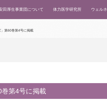
安田厚生事業団について
体力医学研究所
ウェル
」第60巻第4号に掲載
0巻第4号に掲載