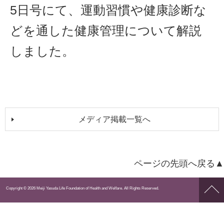
5日号にて、運動習慣や健康診断な
どを通した健康管理について解説
しました。
メディア掲載一覧へ
ページの先頭へ戻る▲
ペー
Copyright © 2026 Meiji Yasuda Life Foundation of Health and Welfare. All Rights Reserved.