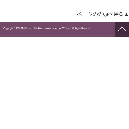
ページの先頭へ戻る▲
ペー
Copyright © 2026 Meiji Yasuda Life Foundation of Health and Welfare. All Rights Reserved.