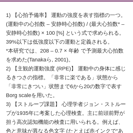
1) 【心拍予備率】 運動の強度を表す指標の一つ。
(運動中の心拍数 – 安静時心拍数) / (最大心拍数* –
安静時心拍数) × 100 [%] という式で求められる。
39%以下は低強度以下の運動と定義される。
*本研究では、208 – 0.7 × 年齢 で予測最大心拍数
を求めた(Tanakaら, 2001)。
2) 【主観的運動強度 (RPE)】 運動中の身体に感じ
るきつさの指標。「非常に楽である」状態から
「非常にきつい」状態まで6から20の数字で表す
Borg scaleを用いた。
3) 【ストループ課題】 心理学者ジョン・ストルー
プが1935年に考案した心理検査。主に前頭前野が
担う高次認知機能の検査に用いられる。例えば、
色と意味が異なる色文字 (たとえば赤インクで“あ