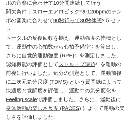
ポの音楽に合わせて
10分間連続
して行う
間欠条件：スローエアロビック
を120bpmのテン
®
ポの音楽に合わせて
90秒行って30秒休憩
×５セッ
ト
トータルの反復回数を揃え、運動強度の指標とし
て、運動中の心拍数から
心拍予備率
を算出し、
1）
さらに自覚的運動強度 (RPE)
を測定しました。
2）
認知機能の評価として
ストループ課題
を運動の
3）
前後に行いました。気分の測定として、運動前後
に
二次元気分尺度 (TDMS)
という質問紙によって
快適度と覚醒度を評価し、運動中の気分変化を
Feeling scale
で評価しました。さらに、運動後に
身体活動の楽しさ尺度 (PACES)
によって運動の楽
しさを評価しました。