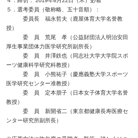
４．締切： 2019年8月22日（木）必着
５．選考委員（敬称略、五十音順）：
委員長 福永哲夫（鹿屋体育大学名誉教
授）
委 員 荒尾 孝（公益財団法人明治安田
厚生事業団体力医学研究所副所長）
委 員 井澤鉄也（同志社大学大学院スポ
ーツ健康科学研究科教授）
委 員 小熊祐子（慶應義塾大学スポーツ
医学研究センター准教授）
委 員 定本朋子（日本女子体育大学名誉
教授）
委 員 新開省二（東京都健康長寿医療セ
ンター研究所副所長）