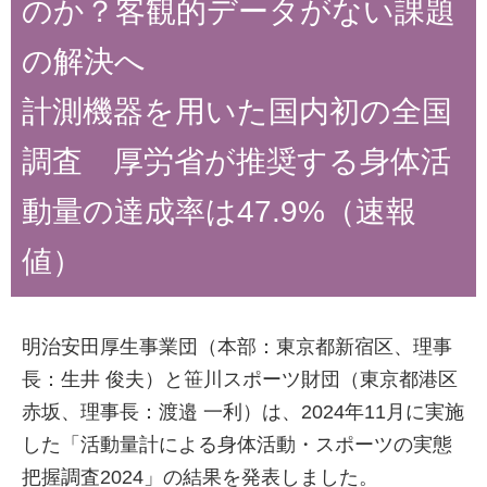
のか？客観的データがない課題
の解決へ
計測機器を用いた国内初の全国
調査 厚労省が推奨する身体活
動量の達成率は47.9%（速報
値）
明治安田厚生事業団（本部：東京都新宿区、理事
長：生井 俊夫）と笹川スポーツ財団（東京都港区
赤坂、理事長：渡邉 一利）は、2024年11月に実施
した「活動量計による身体活動・スポーツの実態
把握調査2024」の結果を発表しました。