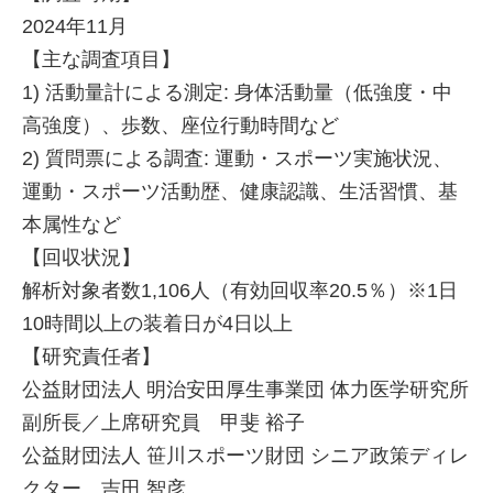
2024年11月
【主な調査項目】
1) 活動量計による測定: 身体活動量（低強度・中
高強度）、歩数、座位行動時間など
2) 質問票による調査: 運動・スポーツ実施状況、
運動・スポーツ活動歴、健康認識、生活習慣、基
本属性など
【回収状況】
解析対象者数1,106人（有効回収率20.5％）※1日
10時間以上の装着日が4日以上
【研究責任者】
公益財団法人 明治安田厚生事業団 体力医学研究所
副所長／上席研究員 甲斐 裕子
公益財団法人 笹川スポーツ財団 シニア政策ディレ
クター 吉田 智彦