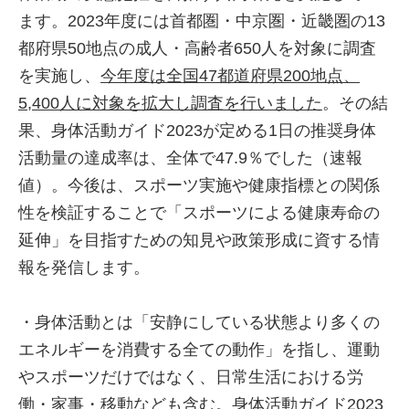
ます。2023年度には首都圏・中京圏・近畿圏の13
都府県50地点の成人・高齢者650人を対象に調査
を実施し、
今年度は全国47都道府県200地点、
5,400人に対象を拡大し調査を行いました
。その結
果、身体活動ガイド2023が定める1日の推奨身体
活動量の達成率は、全体で47.9％でした（速報
値）。今後は、スポーツ実施や健康指標との関係
性を検証することで「スポーツによる健康寿命の
延伸」を目指すための知見や政策形成に資する情
報を発信します。
・身体活動とは「安静にしている状態より多くの
エネルギーを消費する全ての動作」を指し、運動
やスポーツだけではなく、日常生活における労
働・家事・移動なども含む。身体活動ガイド2023