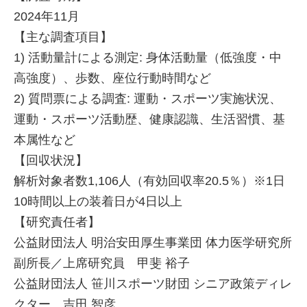
2024年11月
【主な調査項目】
1) 活動量計による測定: 身体活動量（低強度・中
高強度）、歩数、座位行動時間など
2) 質問票による調査: 運動・スポーツ実施状況、
運動・スポーツ活動歴、健康認識、生活習慣、基
本属性など
【回収状況】
解析対象者数1,106人（有効回収率20.5％）※1日
10時間以上の装着日が4日以上
【研究責任者】
公益財団法人 明治安田厚生事業団 体力医学研究所
副所長／上席研究員 甲斐 裕子
公益財団法人 笹川スポーツ財団 シニア政策ディレ
クター 吉田 智彦