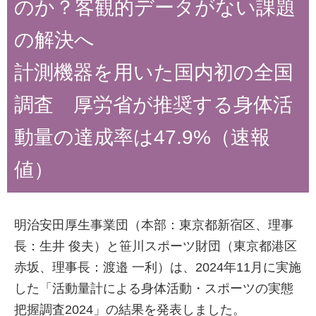
のか？客観的データがない課題
の解決へ
計測機器を用いた国内初の全国
調査 厚労省が推奨する身体活
動量の達成率は47.9%（速報
値）
明治安田厚生事業団（本部：東京都新宿区、理事
長：生井 俊夫）と笹川スポーツ財団（東京都港区
赤坂、理事長：渡邉 一利）は、2024年11月に実施
した「活動量計による身体活動・スポーツの実態
把握調査2024」の結果を発表しました。