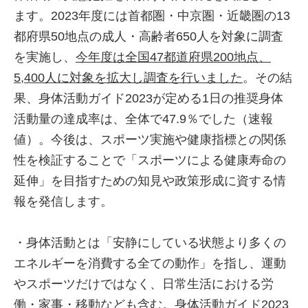
ます。2023年度には首都圏・中京圏・近畿圏の13
都府県50地点の成人・高齢者650人を対象に調査
を実施し、
今年度は全国47都道府県200地点、
5,400人に対象を拡大し調査を行いました
。その結
果、身体活動ガイド2023が定める1日の推奨身体
活動量の達成率は、全体で47.9％でした（速報
値）。今後は、スポーツ実施や健康指標との関係
性を検証することで「スポーツによる健康寿命の
延伸」を目指すための知見や政策形成に資する情
報を発信します。
・身体活動とは「安静にしている状態より多くの
エネルギーを消費する全ての動作」を指し、運動
やスポーツだけではなく、日常生活における労
働・家事・移動なども含む。身体活動ガイド2023