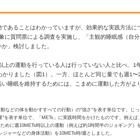
効であることはわかっていますが、効果的な実践方法に
を対象に質問票による調査を実施し、「主観的睡眠感（自
いか」検討しました。
以上の運動を行っている人は行っていない人と比べ、1
わかりました（図1）。一方、ほとんど同じ量でも週1〜
高い睡眠を維持するためには、こまめに運動した方がよ
運動などの体を動かすすべての行動）の“強さ”を表す単位です。じっ
“量”を表す単位で、「METs」に実践時間をかけたものです。例えば、
ために週10METs時以上の運動（例えば約1時間半のジョギング
ジャーなどの身体活動）を10METs時/週としました。