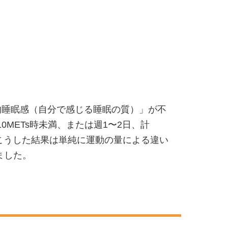
観的睡眠感（自分で感じる睡眠の質）」が不
METs時未満、または週1〜2日、計
で、「こうした結果は単純に運動の量による違い
ました。