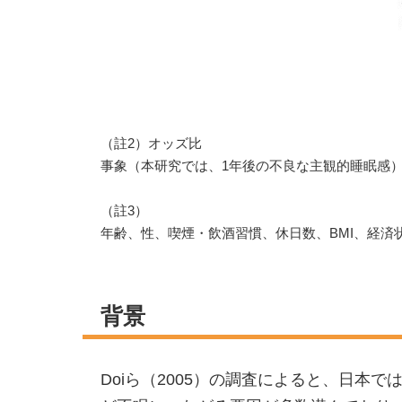
（註2）オッズ比
事象（本研究では、1年後の不良な主観的睡眠感
（註3）
年齢、性、喫煙・飲酒習慣、休日数、BMI、経
背景
Doiら（2005）の調査によると、日