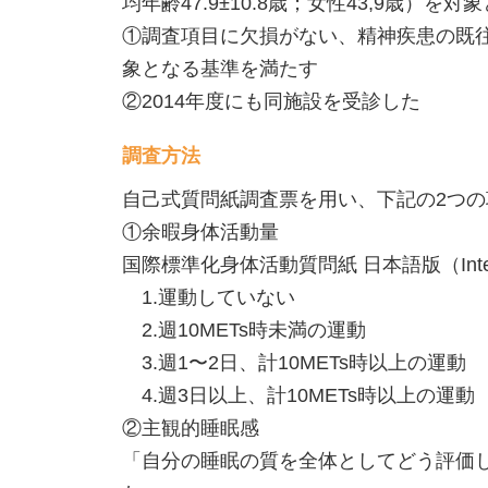
均年齢47.9±10.8歳；女性43,9歳）を
①調査項目に欠損がない、精神疾患の既往
象となる基準を満たす
②2014年度にも同施設を受診した
調査方法
自己式質問紙調査票を用い、下記の2つ
①余暇身体活動量
国際標準化身体活動質問紙 日本語版（Internation
1.運動していない
2.週10METs時未満の運動
3.週1〜2日、計10METs時以上の運動
4.週3日以上、計10METs時以上の運動
②主観的睡眠感
「自分の睡眠の質を全体としてどう評価し