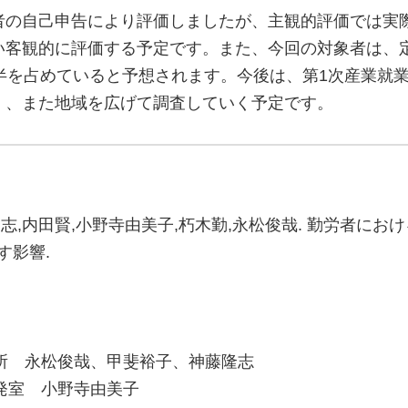
者の自己申告により評価しましたが、主観的評価では実
い客観的に評価する予定です。また、今回の対象者は、
半を占めていると予想されます。今後は、第1次産業就
）、また地域を広げて調査していく予定です。
隆志,内田賢,小野寺由美子,朽木勤,永松俊哉. 勤労者に
す影響.
所 永松俊哉、甲斐裕子、神藤隆志
発室 小野寺由美子