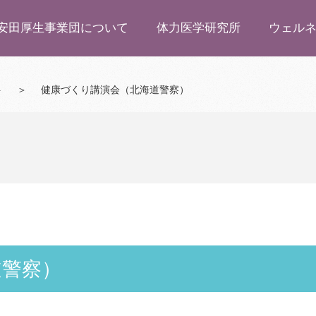
安田厚生事業団について
体力医学研究所
ウェル
ト
＞
健康づくり講演会（北海道警察）
道警察）