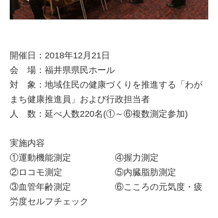
開催日：2018年12月21日
会 場：福井県県民ホール
対 象：地域住民の健康づくりを推進する「わが
まち健康推進員」および行政担当者
人 数：延べ人数220名(①～⑥複数測定参加)
実施内容
①運動機能測定 ④握力測定
②ロコモ測定 ⑤内臓脂肪測定
③血管年齢測定 ⑥こころの元気度・疲
労度セルフチェック