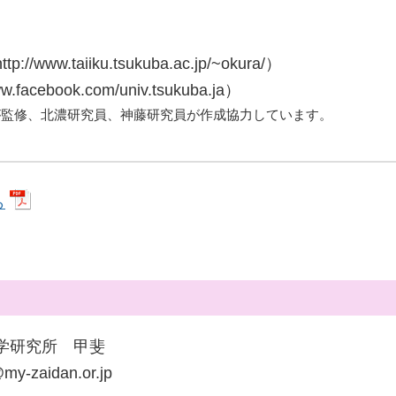
.taiiku.tsukuba.ac.jp/~okura/）
acebook.com/univ.tsukuba.ja）
が監修、北濃研究員、神藤研究員が作成協力しています。
ら
学研究所 甲斐
-zaidan.or.jp