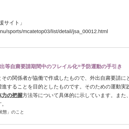
援サイト」
nu/sports/mcatetop03/list/detail/jsa_00012.html
外出等自粛要請期間中のフレイル化
予防運動の手引き
※
とその関係者が協働で作成したもので、外出自粛要請に
増進することを目的としたものです。そのための運動実
体力の把握
方法等について具体的に示しています。また
す。
状態」のこと