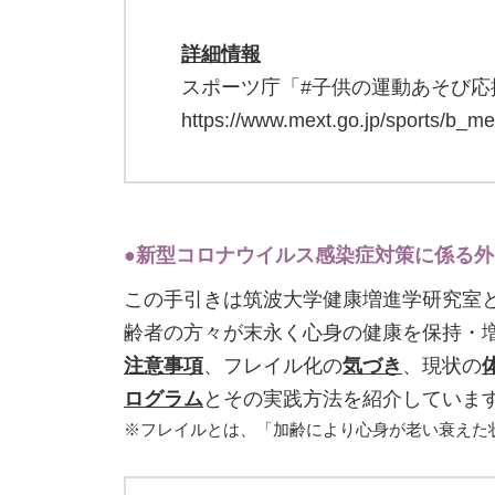
詳細情報
スポーツ庁「#子供の運動あそび応
https://www.mext.go.jp/sports/b_me
●新型コロナウイルス感染症対策に係る
この手引きは筑波大学健康増進学研究室
齢者の方々が末永く心身の健康を保持・
注意事項
、フレイル化の
気づき
、現状の
ログラム
とその実践方法を紹介していま
※フレイルとは、「加齢により心身が老い衰えた