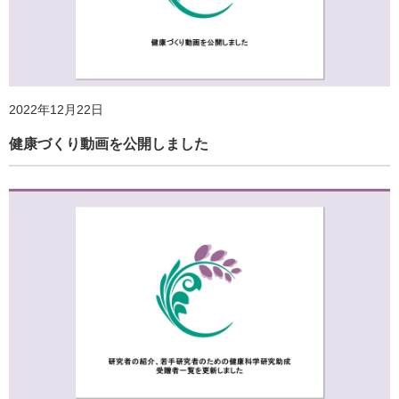
「妊娠期の身体活動量と周産期アウトカムとの関連」研究
2025年2月7日
実施のご案内
ホームページ更新のお知らせ
2022年12月22日
健康づくり動画を公開しました
2023年11月1日
「第39回若手研究者のための健康科学研究助成」の受贈者
を決定
2024年4月10日
2025年1月15日
「地域の暮らしと健康に関するアンケート調査（第２
（定員上限に達しました）『Jリーグ観戦研究』 参加者リ
回）」実施のご案内