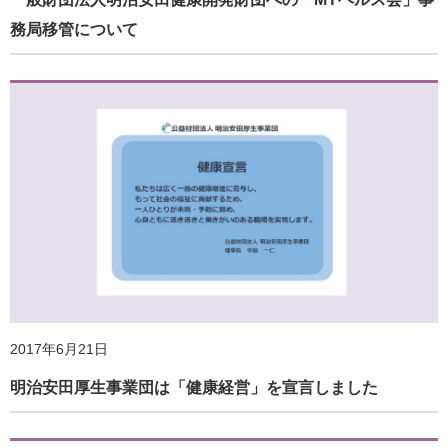
2018年7月26日
ロとカラダを整える
務局移管について
「みんなでラジオ体操プロジェクト」キックオフイベント
に参加
2020年4月27日
2017年6月21日
外出自粛下での身体活動・運動実施のための情報コーナー
明治安田厚生事業団は「健康経営」を宣言しました
2018年7月20日
を開設
ホームページ更新のお知らせ