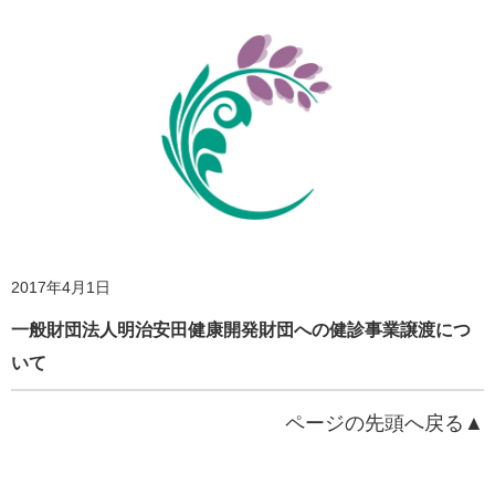
2017年4月1日
2020年4月9日
一般財団法人明治安田健康開発財団への健診事業譲渡につ
2018年6月12日
公益財団法人 明治安田厚生事業団職員のテレワーク・時差
いて
出勤実施のお知らせ
ホームページ更新のお知らせ
ページの先頭へ戻る▲