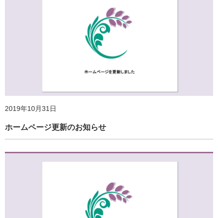
2023年1月12日
2019年10月31日
「地域の暮らしと健康に関するアンケート調査」実施のご
案内
ホームページ更新のお知らせ
2020年5月20日
外出自粛下での身体活動・運動の実践とその効果 －最新の
科学的エビデンスに基づいて－