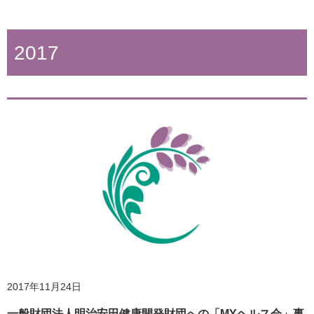
2020年4月28日
外出自粛下での身体活動・運動の実践とその効果 ②全世
2017
代共通の運動
2018年9月25日
2019年3月5日
ホームページ更新のお知らせ
「健康経営優良法人」に認定されました
2020年4月28日
2017年11月24日
外出自粛下での身体活動・運動の実践とその効果 ①ココ
一般財団法人明治安田健康開発財団への「MYヘルス会」事