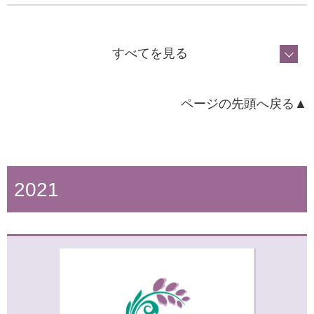
2023年10月16日
「活動量計による身体活動・スポーツの実態把握調査」実
すべてを見る
施のご案内
ページの先頭へ戻る▲
2024年2月29日
健康づくり動画更新のお知らせ
2021
2022年10月13日
「地域の暮らしと健康に関するアンケート調査」実施のご
案内
2023年10月11日