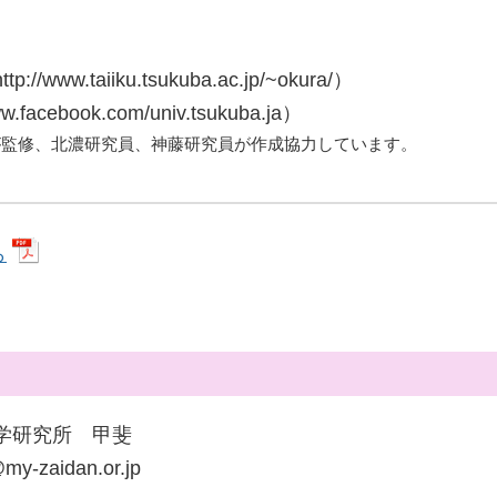
.taiiku.tsukuba.ac.jp/~okura/）
acebook.com/univ.tsukuba.ja）
が監修、北濃研究員、神藤研究員が作成協力しています。
ら
学研究所 甲斐
-zaidan.or.jp