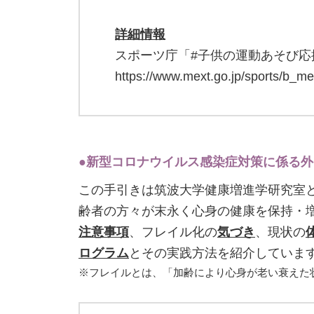
詳細情報
スポーツ庁「#子供の運動あそび応
https://www.mext.go.jp/sports/b_me
●新型コロナウイルス感染症対策に係る
この手引きは筑波大学健康増進学研究室
齢者の方々が末永く心身の健康を保持・
注意事項
、フレイル化の
気づき
、現状の
ログラム
とその実践方法を紹介していま
※フレイルとは、「加齢により心身が老い衰えた