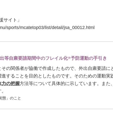
援サイト」
nu/sports/mcatetop03/list/detail/jsa_00012.html
外出等自粛要請期間中のフレイル化
予防運動の手引き
※
とその関係者が協働で作成したもので、外出自粛要請に
増進することを目的としたものです。そのための運動実
体力の把握
方法等について具体的に示しています。また
す。
状態」のこと