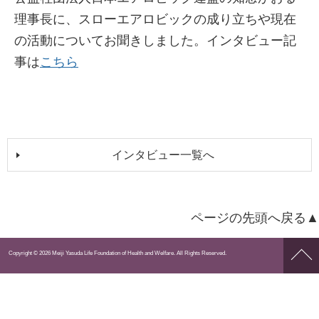
理事長に、スローエアロビックの成り立ちや現在
の活動についてお聞きしました。インタビュー記
事は
こちら
インタビュー一覧へ
ページの先頭へ戻る▲
ペー
Copyright © 2026 Meiji Yasuda Life Foundation of Health and Welfare. All Rights Reserved.