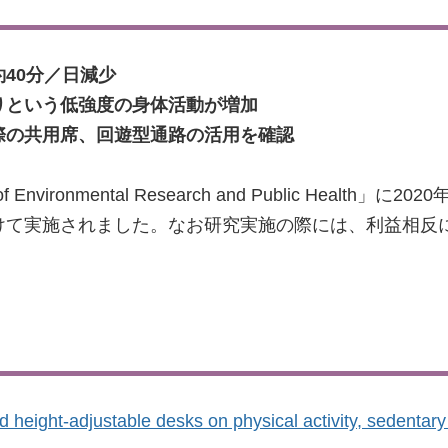
40分／日減少
りという低強度の身体活動が増加
際の共用席、回遊型通路の活用を確認
 of Environmental Research and Public He
けて実施されました。なお研究実施の際には、利益相反
d height-adjustable desks on physical activity, sedentar