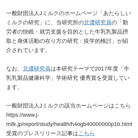
一般財団法人Jミルクのホームページ「あたらしい
ミルクの研究」に、当研究所の
北濃研究員
の「勤
労者の快眠・就労支援を目的とした牛乳乳製品摂
取と身体活動の在り方の研究：疫学的検討」が紹
介されています。
なお、
北濃研究員
は本研究テーマで2017年度「牛
乳乳製品健康科学」学術研究 優秀賞を受賞してい
ます。
一般財団法人Jミルクの該当ホームページはこちら
https://www.j-
milk.jp/report/study/health/h4ogb40000000p1b.html
受賞のプレスリリース記事は
こちら