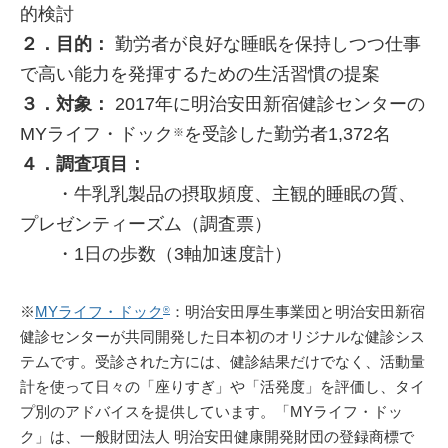
的検討
２．目的：
勤労者が良好な睡眠を保持しつつ仕事
で高い能力を発揮するための生活習慣の提案
３．対象：
2017年に明治安田新宿健診センターの
MYライフ・ドック
を受診した勤労者1,372名
※
４．調査項目：
・牛乳乳製品の摂取頻度、主観的睡眠の質、
プレゼンティーズム（調査票）
・1日の歩数（3軸加速度計）
※
MYライフ・ドック
：明治安田厚生事業団と明治安田新宿
®
健診センターが共同開発した日本初のオリジナルな健診シス
テムです。受診された方には、健診結果だけでなく、活動量
計を使って日々の「座りすぎ」や「活発度」を評価し、タイ
プ別のアドバイスを提供しています。「MYライフ・ドッ
ク」は、一般財団法人 明治安田健康開発財団の登録商標で