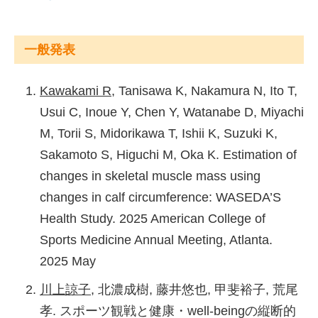
cardiorespiratory fitness and lifestyle-related
ジウム28「はじめてのシステマティックレビ
factors with DNA methylation-based ageing
ュー＆メタ解析が Br J Sports Med に掲載さ
clocks in older men: WASEDA'S Health Study.
一般発表
れた話～何をやったのかすべてお話します
Aging Cell. 2024 Jan; 23(1): e13960.
～」. 第77回日本体力医学会大会, Web開催.
Kawakami R
, Tanisawa K, Nakamura N, Ito T,
2022年9月
Murata H, Zhang Q, Ito T,
Kawakami R
,
Usui C, Inoue Y, Chen Y, Watanabe D, Miyachi
Sakamoto S, Torii S, Shibata S, Tanisawa K,
川上諒子
. サルコペニア予防の身体活動疫学と
M, Torii S, Midorikawa T, Ishii K, Suzuki K,
Higuchi M. The combined effect of rowing
現場でのサルコペニア簡易評価. シンポジウム
Sakamoto S, Higuchi M, Oka K. Estimation of
exercise and the intake of functional foods
1「運動継続やサルコペニア予防の面から運動
changes in skeletal muscle mass using
containing inulin on muscle mass and bone
条件を考える」. 第23回日本健康支援学会年次
changes in calf circumference: WASEDA’S
mineral density in older Japanese women.
学術大会/第9回日本介護予防・健康づくり学
Health Study. 2025 American College of
Geriatrics and Gerontology International. 2023
会大会/京都滋賀体育学会第151回大会, Web開
Sports Medicine Annual Meeting, Atlanta.
Nov; 23(11): 779-787.
催. 2022年3月
2025 May
Yamada Y, Yoshida T, Murakami H, Gando Y,
川上諒子
, 門間陽樹, 本田貴紀, 澤田亨. 筋トレ
川上諒子
, 北濃成樹, 藤井悠也, 甲斐裕子, 荒尾
Kawakami R
, Ohno H, Tanisawa K, Konishi K,
と健康や寿命に関するコホート研究のシステ
孝. スポーツ観戦と健康・well-beingの縦断的
Tripette J, Kondo E, Nakagata T, Nanri H,