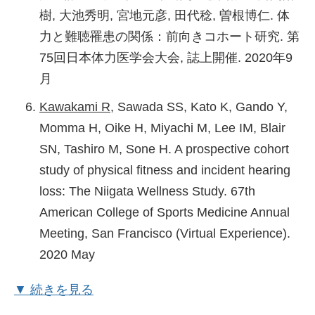
事例と文献のナラティブレビュー. 体力研究.
樹, 大池秀明, 宮地元彦, 田代稔, 曽根博仁. 体
川上諒子
. 疫学研究における身体活動評価の活
2023 May; 121: 1-10.
力と難聴罹患の関係：前向きコホート研究. 第
用. 第5回ヒトエネルギー代謝研究若手の会
75回日本体力医学会大会, 誌上開催. 2020年9
Watanabe D, Murakami H, Gando Y,
「疫学研究における身体活動評価法の選択と
月
Kawakami R
, Tanisawa K, Ohno H, Konishi K,
その実践例」．第72回日本栄養・食糧学会関
Sasaki A, Morishita A, Miyatake N, Miyachi M.
Kawakami R
, Sawada SS, Kato K, Gando Y,
連学術集会, 岡山. 2018年5月
Factors associated with changes in the
Momma H, Oike H, Miyachi M, Lee IM, Blair
objectively measured physical activity among
SN, Tashiro M, Sone H. A prospective cohort
Japanese adults: A longitudinal and dynamic
study of physical fitness and incident hearing
panel data analysis. PLoS one. 2023 Feb;
loss: The Niigata Wellness Study. 67th
18(2): e0280927.
American College of Sports Medicine Annual
Meeting, San Francisco (Virtual Experience).
Kawakami R
, Tanisawa K, Ito T, Usui C,
2020 May
Miyachi M, Torii S, Midorikawa T, Ishii K,
Muraoka I, Suzuki K, Sakamoto S, Higuchi M,
川上諒子
, 澤田亨, 伊藤智子, 丸藤祐子, 福士朝
▼ 続きを見る
Oka K. Fat-free mass index as a surrogate
尋, 吉野敦, 栗田智史, 岡浩一朗, 坂本静男, 樋