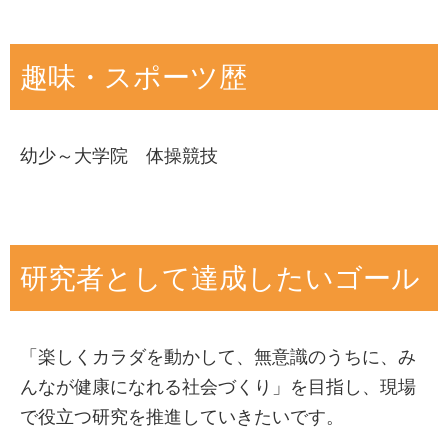
川上諒子
, 澤田亨, 丸藤祐子, 門間陽樹, 寺田新,
運動ってほんとうに健康にいいの？～スポー
Muraoka I, Oka K, Higuchi M. Association
絹川千尋, 岡本隆史, 塚本浩二, 樋口満, 宮地元
ツ疫学の世界～. 早稲田大学, オープンキャン
between alcohol dietary pattern and
彦. 2型糖尿病罹患に対する全身持久力の長期
趣味・スポーツ歴
パス模擬講義, 東京. 2018年8月
prevalence of dyslipidaemia: WASEDA’S
的な影響. 第72回日本体力医学会, 愛媛. 2017
観察研究の基本. 日本運動疫学会. 第18回運動
Health Study. British Journal of Nutrition.
年9月
疫学セミナー, 神奈川. 2017年8月
2022; 127: 1712-1722.
幼少～大学院 体操競技
川上諒子
, 澤田亨, 岡浩一朗, 坂本静男, 樋口満.
シニアエイジへの食楽と動楽のすすめ. 早稲田
橋本有子,
川上諒子
, 丸藤祐子, 澤田亨, 松平浩,
野球場におけるプロ野球観戦が高齢者の感情
大学狛江稲門会, 第19回狛江稲門会定期総会講
内藤久士. 身体活動量とボディ・アウェアネス
や主観的幸福感に及ぼす影響. 第68回日本体育
演会, 東京. 2017年4月
の関連：日本人女子大学生を対象とした横断
学会, 静岡. 2017年9月
研究者として達成したいゴール
研究. 体育学研究. 2022; 67: 437-444.
アクティブガイドの活用. 中央労働災害防止協
Kawakami R
, Sawada SS, Lee IM, Gando Y,
会, 第24回実務向上研修Bコース, 東京. 2017年
Wang D, Sawada SS, Tabata H,
Kawakami R
,
Momma H, Kikuga N, Kinugawa C, Okamoto
3月
Ito T, Tanisawa K, Higuchi M, Ishii K, Oka K,
「楽しくカラダを動かして、無意識のうちに、み
T, Tsukamoto K, Higuchi M, Miyachi M, Blair
Suzuki K, Sakamoto S. The combination of
観察研究の基本. 日本運動疫学会. 第17回運動
んなが健康になれる社会づくり」を目指し、現場
SN. Long-Term Impact of Cardiorespiratory
cardiorespiratory fitness and muscular fitness,
疫学セミナー, 茨城. 2016年8月
で役立つ研究を推進していきたいです。
Fitness on Type 2 Diabetes Incidence in
and prevalence of diabetes mellitus in middle-