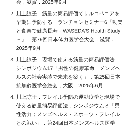
Tanisawa K, Tabata H, Nakamura N,
会，滋賀．2025年9月
Kawakami R
, Usui C, Ito T, Kawamura T, Torii
川上諒子
．筋量の簡易評価でサルコペニアを
S, Ishii K, Muraoka I, Suzuki K, Sakamoto S,
早期に予防する．ランチョンセミナー6「動楽
Higuchi M, Oka K. Polygenic risk score,
と食楽で健康長寿－WASEDA’S Health Study
cardiorespiratory fitness, and cardiometabolic
－」．第79回日本体力医学会大会，滋賀．
risk factors: WASEDA's Health Study.
2025年9月
Medicine and science in sports and exercise.
川上諒子
．現場で使える筋量の簡易評価法．
2024 Oct; 56(10): 2026-2038.
シンポジウム17「男性の健康革命：メンズヘ
Kishihara M,
Kawakami R
, Fukushima N, Abe
ルスの社会実装で未来を築く」．第25回日本
T, Takada T, Takada T, Shirotani S, Yoshida A,
抗加齢医学会総会，大阪．2025年6月
Hata T, Watanabe S, Kawamoto T, Hasegawa
川上諒子
．フレイル予防の運動疫学と現場で
S, Yamaguchi J, Jujo K. Prognostically optimal
使える筋量簡易評価法．シンポジウム３「男
heart rate at discharge in hospitalized patients
性活力；メンズヘルス・スポーツ・フレイル
with heart failure and atrial fibrillation. JACC:
との戦い」．第24回日本メンズヘルス医学
Advances. 2024 Aug; 3(8): 101120.