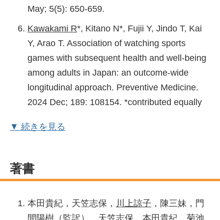
May; 5(5): 650-659.
Kawakami R
*, Kitano N*, Fujii Y, Jindo T, Kai
Y, Arao T. Association of watching sports
games with subsequent health and well-being
among adults in Japan: an outcome-wide
longitudinal approach. Preventive Medicine.
2024 Dec; 189: 108154. *contributed equally
Kumagai H, Kim SJ, Miller B, Zempo H,
▼ 続きを見る
Tanisawa K, Natsume T, Lee SH, Wan J,
Leelaprachakul N, Kumagai ME, Ramirez R II,
Mehta HH, Cao K, Oh TJ, Wohlschlegel JA,
著書
Sha J, Nishida Y, Fuku N, Dobashi S,
Miyamoto-Mikami E, Takaragawa M, Fuku M,
本田貴紀，天笠志保，
川上諒子
，陳三妹，門
Yoshihara T, Naito H,
Kawakami R
, Torii S,
間陽樹（監訳）．天笠志保，本田貴紀，菊池