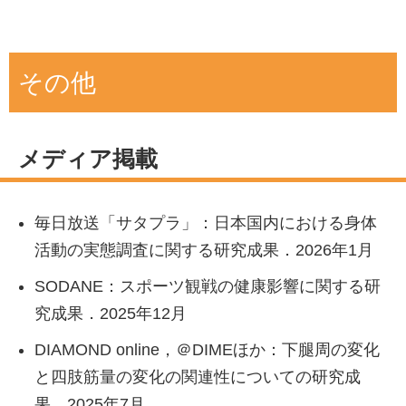
Japanese Men. 63rd American College of
特定保健指導の効果的な実践 アクティブガイ
aged and older men: WASEDA’S Health
Sports Medicine Annual Meeting, Boston.
ドを用いた保健指導で身体活動量をアップさ
Study. BMC Public Health. 2022; 22(1): 626.
2016 June
せよう. 健康保険組合連合会, 特定保健指導実
その他
Momma H#,
Kawakami R
#, Honda T, Sawada
践者育成研修会, 東京. 2016年8月
Kawakami R
, Murakami H, Sanada K, Gando
SS. Muscle-strengthening activities are
Y, Sawada SS, Higuchi M, Miyachi M. Joint
アクティブガイドの活用. 中央労働災害防止協
associated with lower risk and mortality in
association of physical activity and dietary
会, 心とからだの健康づくり指導者のための実
メディア掲載
major non-communicable diseases: A
protein intake with sarcopenia in Japanese
務向上研修, 東京. 2016年8月
systematic review and meta-analysis of cohort
women. Gerontological Society of America
アクティブガイドの活用. 中央労働災害防止協
studies. British Journal of Sports Medicine.
毎日放送「サタプラ」：日本国内における身体
68th Annual Scientific Meeting, Orlando 2015
会, 心とからだの健康づくり指導者のための実
2022; 56(13): 755-763. #Contributed equally.
活動の実態調査に関する研究成果．2026年1月
November
務向上研修, 大阪. 2016年6月
Watanabe D, Murakami H, Gando Y,
SODANE：スポーツ観戦の健康影響に関する研
川上諒子
, 村上晴香, 真田樹義, 田中憲子, 澤田
身体活動基準及び身体活動指針の概要並びに
Kawakami R
, Tanisawa K, Ohno H, Konishi K,
究成果．2025年12月
亨, 田畑泉, 樋口満, 宮地元彦. 下腿周囲長によ
生活習慣病等に関する知識. 公益財団法人健
Sasaki A, Morishita A, Miyatake N, Miyachi M.
るサルコペニア評価. 第69回日本体力医学会,
DIAMOND online，＠DIMEほか：下腿周の変化
康・体力づくり事業財団, 健康運動指導士登録
Association between temporal changes in diet
長崎. 2014年9月
と四肢筋量の変化の関連性についての研究成
更新必修講座, 福岡. 2016年6月
quality and concurrent changes in dietary
果．2025年7月