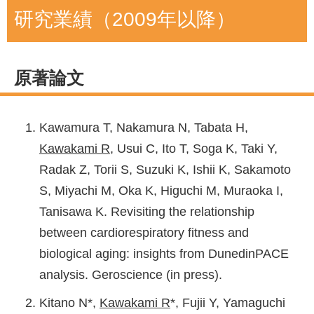
研究業績（2009年以降）
カスポーツ医学会）
原著論文
Kawamura T, Nakamura N, Tabata H,
Kawakami R
, Usui C, Ito T, Soga K, Taki Y,
Radak Z, Torii S, Suzuki K, Ishii K, Sakamoto
S, Miyachi M, Oka K, Higuchi M, Muraoka I,
Tanisawa K. Revisiting the relationship
between cardiorespiratory fitness and
biological aging: insights from DunedinPACE
analysis. Geroscience (in press).
Kitano N*,
Kawakami R
*, Fujii Y, Yamaguchi