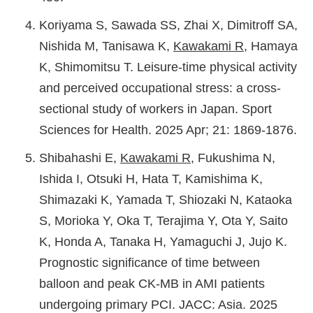
Koriyama S, Sawada SS, Zhai X, Dimitroff SA,
Nishida M, Tanisawa K,
Kawakami R
, Hamaya
K, Shimomitsu T. Leisure-time physical activity
and perceived occupational stress: a cross-
sectional study of workers in Japan. Sport
Sciences for Health. 2025 Apr; 21: 1869-1876.
Shibahashi E,
Kawakami R
, Fukushima N,
Ishida I, Otsuki H, Hata T, Kamishima K,
Shimazaki K, Yamada T, Shiozaki N, Kataoka
S, Morioka Y, Oka T, Terajima Y, Ota Y, Saito
K, Honda A, Tanaka H, Yamaguchi J, Jujo K.
Prognostic significance of time between
balloon and peak CK-MB in AMI patients
undergoing primary PCI. JACC: Asia. 2025