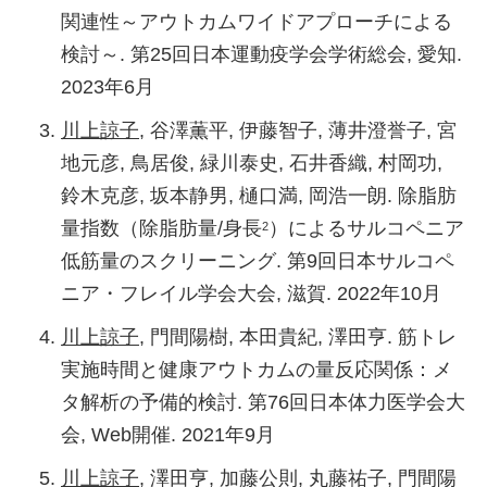
マティックレビュー. シンポジウム7 「筋トレ
関連性～アウトカムワイドアプローチによる
Miyachi M. Body cell mass to fat-free mass
の疫学」. 第76回日本体力医学会大会, Web開
検討～. 第25回日本運動疫学会学術総会, 愛知.
ratio and extra-to-intracellular water ratio are
催. 2021年9月
2023年6月
related to maximal oxygen uptake. The
川上諒子
, 澤田亨, 樋口満. 「みる」スポーツの
journals of gerontology. Series A, Biological
川上諒子
, 谷澤薫平, 伊藤智子, 薄井澄誉子, 宮
健康効果の可能性―プロ野球観戦の介入研究
sciences and medical sciences. 2023 Oct;
地元彦, 鳥居俊, 緑川泰史, 石井香織, 村岡功,
を事例に. シンポジウム6 「『みる』『ささえ
78(10): 1778-1784.
鈴木克彦, 坂本静男, 樋口満, 岡浩一朗. 除脂肪
る』スポーツの健康科学とイノベーション」.
量指数（除脂肪量/身長
）によるサルコペニア
2
Kawakami R
, Tanisawa K, Ito T, Usui C, Ishii
第75回日本体力医学会大会, 誌面開催. 2020年
低筋量のスクリーニング. 第9回日本サルコペ
K, Muraoka I, Suzuki K, Sakamoto S, Higuchi
9月
ニア・フレイル学会大会, 滋賀. 2022年10月
M, Oka K. Coffee consumption and skeletal
川上諒子
. 西武ライオンズと早稲田大学の取り
muscle mass: WASEDA'S Health Study. The
川上諒子
, 門間陽樹, 本田貴紀, 澤田亨. 筋トレ
組み：プロスポーツとアクティブエイジング.
British journal of nutrition. 2023 Jul; 130(1):
実施時間と健康アウトカムの量反応関係：メ
スポーツマーケティング研究会「スポーツと
127-136.
タ解析の予備的検討. 第76回日本体力医学会大
SDGs：ウェルビーイングについて」. マーケ
会, Web開催. 2021年9月
川上諒子
, 藤井悠也, 北濃成樹, 和田彩, 甲斐裕
ティングカンファレンス2019, 東京. 2019年10
子, 荒尾孝. 職場での運動実践への時間投資：
川上諒子
, 澤田亨, 加藤公則, 丸藤祐子, 門間陽
月