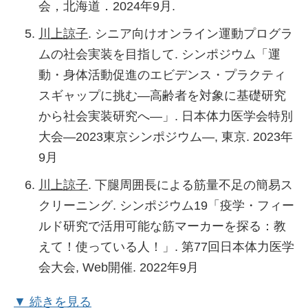
会，北海道．2024年9月.
Kawamura T, Higuchi M, Ito T,
Kawakami R
,
川上諒子
. シニア向けオンライン運動プログラ
Usui C, McGreevy KM, Horvath S, Zsolt R,
ムの社会実装を目指して. シンポジウム「運
Torii S, Suzuki K, Ishii K, Sakamoto S, Oka K,
動・身体活動促進のエビデンス・プラクティ
Muraoka I, Tanisawa K. Healthy Japanese
スギャップに挑む―高齢者を対象に基礎研究
dietary pattern is associated with slower
から社会実装研究へ―」. 日本体力医学会特別
biological aging in older men: WASEDA's
大会―2023東京シンポジウム―, 東京. 2023年
Health Study. Frontiers in nutrition. 2024 May;
9月
11: 1373806.
川上諒子
. 下腿周囲長による筋量不足の簡易ス
Kawamura T, Radak Z, Tabata H, Akiyama H,
クリーニング. シンポジウム19「疫学・フィー
Nakamura N,
Kawakami R
, Ito T, Usui C, Jokai
ルド研究で活用可能な筋マーカーを探る：教
M, Torma F, Kim HK, Miyachi M, Torii S,
えて！使っている人！」. 第77回日本体力医学
Suzuki K, Ishii K, Sakamoto S, Oka K, Higuchi
会大会, Web開催. 2022年9月
M, Muraoka I, McGreevy KM, Horvath S,
Tanisawa K. Associations between
川上諒子
. リスク比のメタ解析を行う. シンポ
▼ 続きを見る