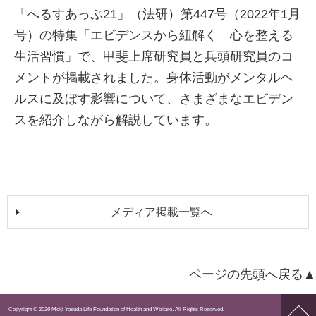
「へるすあっぷ21」（法研）第447号（2022年1月
号）の特集「エビデンスから紐解く 心を整える
生活習慣」で、甲斐上席研究員と兵頭研究員のコ
メントが掲載されました。身体活動がメンタルヘ
ルスに及ぼす影響について、さまざまなエビデン
スを紹介しながら解説しています。
メディア掲載一覧へ
ページの先頭へ戻る▲
ペー
Copyright © 2026 Meiji Yasuda Life Foundation of Health and Welfare. All Rights Reserved.