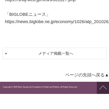
「BIGLOBEニュース」
https://news.biglobe.ne.jp/economy/1026/atp_20102
メディア掲載一覧へ
ページの先頭へ戻る▲
ペー
Copyright © 2026 Meiji Yasuda Life Foundation of Health and Welfare. All Rights Reserved.