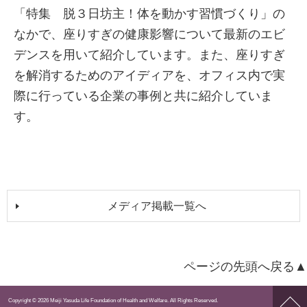
「特集 脱３日坊主！体を動かす習慣づくり」の
なかで、座りすぎの健康影響について最新のエビ
デンスを用いて紹介しています。また、座りすぎ
を解消するためのアイディアを、オフィス内で実
際に行っている企業の事例と共に紹介していま
す。
メディア掲載一覧へ
ページの先頭へ戻る▲
ペー
Copyright © 2026 Meiji Yasuda Life Foundation of Health and Welfare. All Rights Reserved.