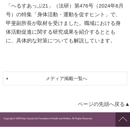
「へるすあっぷ21」（法研）第476号（2024年6月
号）の特集「身体活動・運動を促すヒント」で、
甲斐副所長が取材を受けました。職域における身
体活動促進に関する研究成果を紹介するととも
に、具体的な対策についても解説しています。
メディア掲載一覧へ
ページの先頭へ戻る▲
ペー
Copyright © 2026 Meiji Yasuda Life Foundation of Health and Welfare. All Rights Reserved.