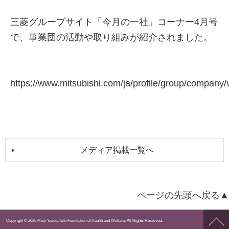
三菱グループサイト「今月の一社」コーナー4月号
で、事業団の活動や取り組みが紹介されました。
https://www.mitsubishi.com/ja/profile/group/company/
メディア掲載一覧へ
ページの先頭へ戻る▲
ペー
Copyright © 2026 Meiji Yasuda Life Foundation of Health and Welfare. All Rights Reserved.