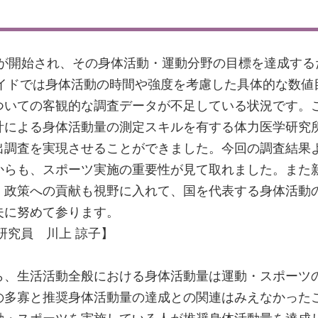
）」が開始され、その身体活動・運動分野の目標を達成す
ガイドでは身体活動の時間や強度を考慮した具体的な数
ついての客観的な調査データが不足している状況です。
計による身体活動量の測定スキルを有する体力医学研究
出調査を実現させることができました。今回の調査結果
からも、スポーツ実施の重要性が見て取れました。また
、政策への貢献も視野に入れて、国を代表する身体活動
夫に努めて参ります。
研究員 川上 諒子】
ら、生活活動全般における身体活動量は運動・スポーツ
の多寡と推奨身体活動量の達成との関連はみえなかった