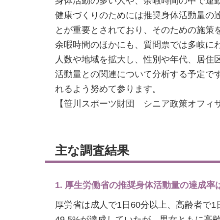
身体活動の多い人や、余暇時間の中で運
健康づくりのためには推奨身体活動量の
とが重要とされており、そのための施策
余暇時間のほかにも、質問票では多岐に
人数や地域を拡大し、性別や年代、居住
活動量との関連について分析する予定で
れるよう努めて参ります。
【笹川スポーツ財団 シニア政策オフィサ
主な調査結果
1. 厚生労働省の推奨身体活動量の達成率
厚労省は成人で1日60分以上、高齢者で
49.5%が達成していたが、男女ともに