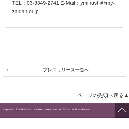
TEL：03-3349-2741 E-Mail：ymihashi@my-
zaidan.or.jp
プレスリリース一覧へ
ページの先頭へ戻る▲
ペー
Copyright © 2026 Meiji Yasuda Life Foundation of Health and Welfare. All Rights Reserved.