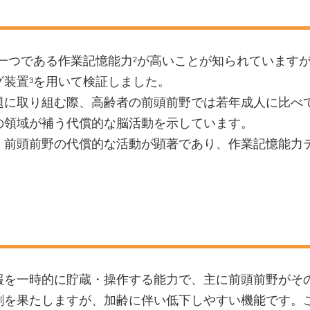
一つである作業記憶能力
が高いことが知られています
2
グ装置
を用いて検証しました。
3
題に取り組む際、高齢者の前頭前野では若年成人に比べ
の領域が補う代償的な脳活動を示しています。
、前頭前野の代償的な活動が顕著であり、作業記憶能力
報を一時的に貯蔵・操作する能力で、主に前頭前野がそ
割を果たしますが、加齢に伴い低下しやすい機能です。