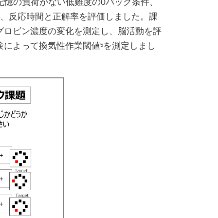
記憶の負荷がない低難度の0バック条件、
て、反応時間と正解率を評価しました。課
グロビン濃度の変化を測定し、脳活動を評
験によって換気性作業閾値
を測定しまし
5