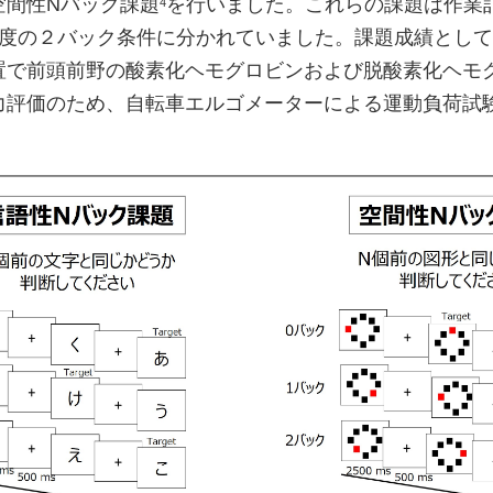
空間性Nバック課題
を行いました。これらの課題は作業
4
難度の２バック条件に分かれていました。課題成績とし
置で前頭前野の酸素化ヘモグロビンおよび脱酸素化ヘモ
力評価のため、自転車エルゴメーターによる運動負荷試