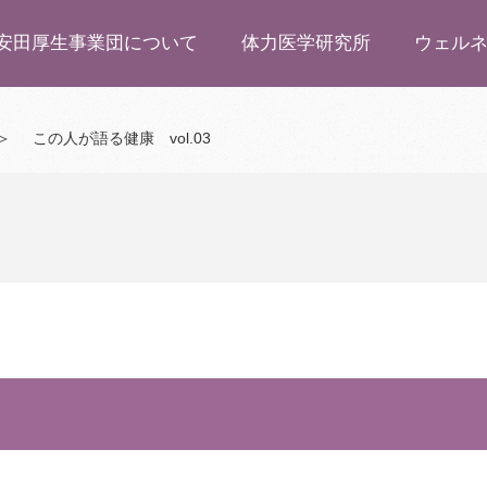
安田厚生事業団について
体力医学研究所
ウェル
＞
この人が語る健康 vol.03