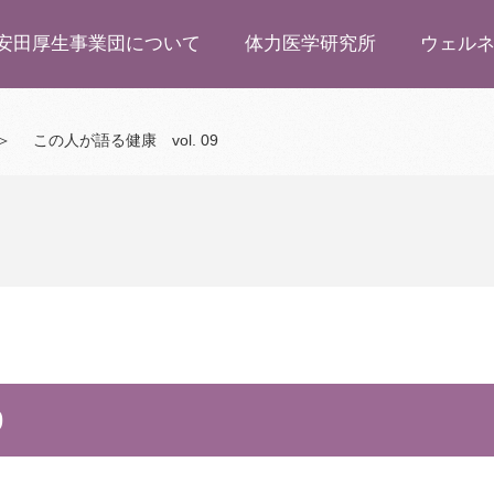
安田厚生事業団について
体力医学研究所
ウェル
＞
この人が語る健康 vol. 09
9