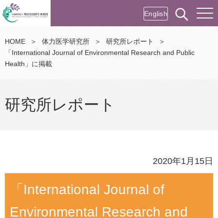
English
HOME
＞
体力医学研究所
＞
研究所レポート
＞
「International Journal of Environmental Research and Public
Health」に掲載
研究所レポート
2020年1月15日
「International Journal of
Environmental Research and